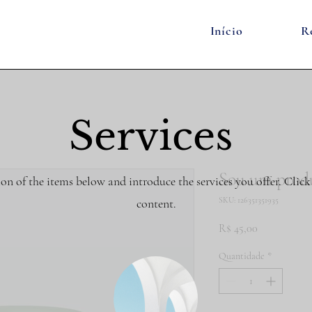
Início
R
Services
Sou um prod
ion of the items below and introduce the services you offer. Click 
SKU: 126351351935
content.
Preço
R$ 45,00
Quantidade
*