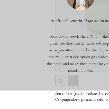
Análise de rentabilidade do imóv
Describe your service here. What makes 
great? Use short catchy text to tell peop
what you offer, and the benefits they wi
receive. A great description gets readers
the mood, and makes them more likely t
ahead and book.
Sou a descrição do produto. Use est
Os compradores gostam de saber o 