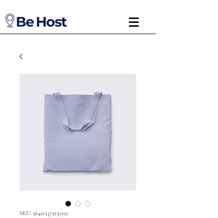
SKU: 364215375135191